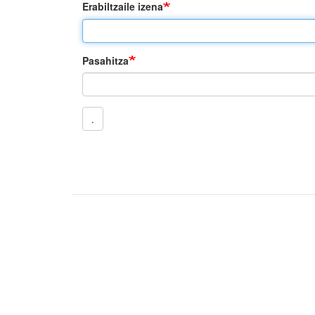
Erabiltzaile izena
Pasahitza
.