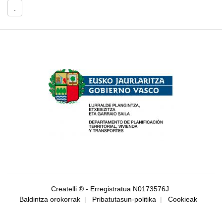
.
Createlli ® - Erregistratua N0173576J
Baldintza orokorrak
|
Pribatutasun-politika
|
Cookieak