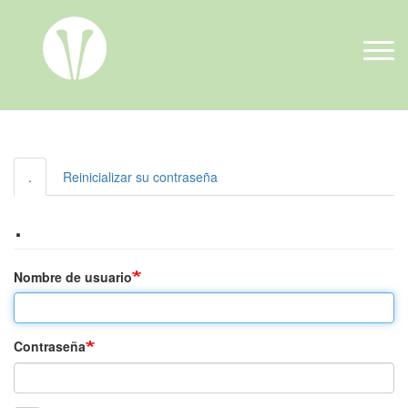
Pasar al contenido principal
Solapas principales
.
Reinicializar su contraseña
.
Nombre de usuario
Contraseña